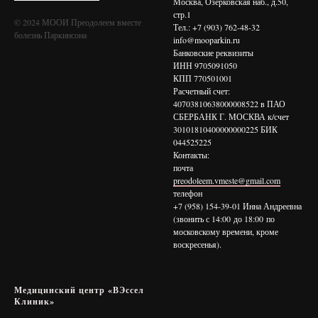
Москва, Озерковская наб., д.50,
стр.1
© 2024 МООИ Преодолеем вместе
Тел.: +7 (903) 762-48-32
болезнь Паркинсона
info@mooparkin.ru
Банковские реквизиты
ИНН 9705091050
КПП 770501001
Расчетный счет:
40703810638000008522 в ПАО
СБЕРБАНК Г. МОСКВА к/счет
30101810400000000225 БИК
044525225
Контакты:
почта
preodoleem.vmeste@gmail.com
телефон
+7 (958) 154-39-01 Инна Андреевна
(звонить с 14:00 до 18:00 по
московскому времени, кроме
воскресенья).
Медицинский центр «ВЭссел
Клиник»