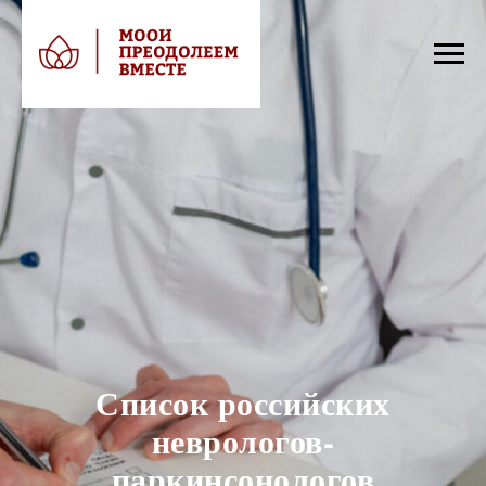
Список российских
неврологов-
паркинсонологов