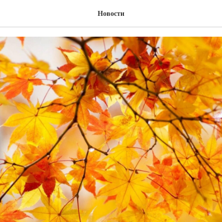
чились!
Новости