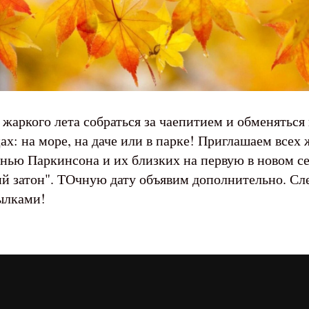
 жаркого лета собраться за чаепитием и обменяться
х: на море, на даче или в парке! Приглашаем все
знью Паркинсона и их близких на первую в новом се
 затон". ТОчную дату объявим дополнительно. Сле
ылками!