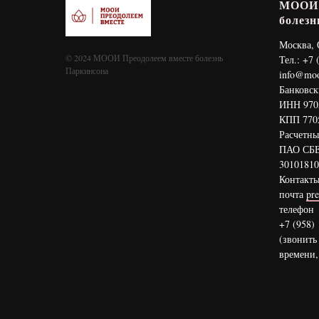
МООИ 
болезн
Москва, О
© 2024 МООИ Преодолеем вместе болезнь
Тел.: +7 
Паркинсона
info@moo
Банковск
ИНН 970
КПП 770
Расчетны
ПАО СБЕ
30101810
Контакты
почта
pr
телефон
+7 (958)
(звонить
времени,