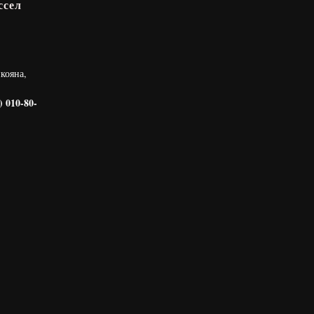
ссел
кояна,
) 010-80-