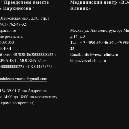
"Преодолеем вместе
Медицинский центр «ВЭ
ь Паркинсона"
Клиник»
зерковская наб., д.50, стр.1
(903) 762-48-32
parkin.ru
Москва ул. Авиаконструктора Ми
ие реквизиты
д.14, к.3
+ 7 (495) 540-46-56 , +7(985
5091050
Тел.:
23
501001
info@vessel-clinic.ru
й счет: 40703810638000008522 в
Email:
РБАНК Г. МОСКВА к/счет
https://vessel-clinic.ru
400000000225 БИК 044525225
:
eodoleem.vmeste@gmail.com
 154-39-01 Инна Андреевна
 с 14:00 до 18:00 по московскому
 кроме воскресенья).