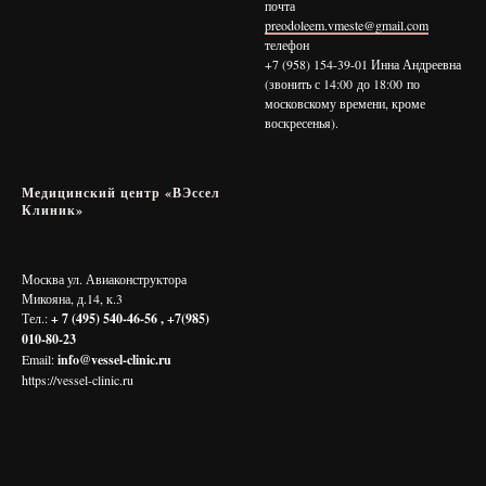
почта
preodoleem.vmeste@gmail.com
телефон
+7 (958) 154-39-01 Инна Андреевна
(звонить с 14:00 до 18:00 по
московскому времени, кроме
воскресенья).
Медицинский центр «ВЭссел
Клиник»
Москва ул. Авиаконструктора
Микояна, д.14, к.3
Тел.:
+ 7 (495) 540-46-56 , +7(985)
010-80-23
Email:
info@vessel-clinic.ru
https://vessel-clinic.ru