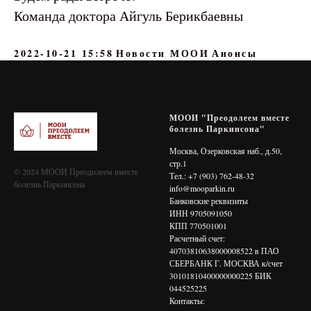
Команда доктора Айгуль Берикбаевны
2022-10-21 15:58
Новости МООИ
Анонсы
МООИ "Преодолеем вместе
болезнь Паркинсона"
Москва, Озерковская наб., д.50,
стр.1
© 2024 МООИ Преодолеем вместе
Тел.: +7 (903) 762-48-32
болезнь Паркинсона
info@mooparkin.ru
Банковские реквизиты
ИНН 9705091050
КПП 770501001
Расчетный счет:
40703810638000008522 в ПАО
СБЕРБАНК Г. МОСКВА к/счет
30101810400000000225 БИК
044525225
Контакты: