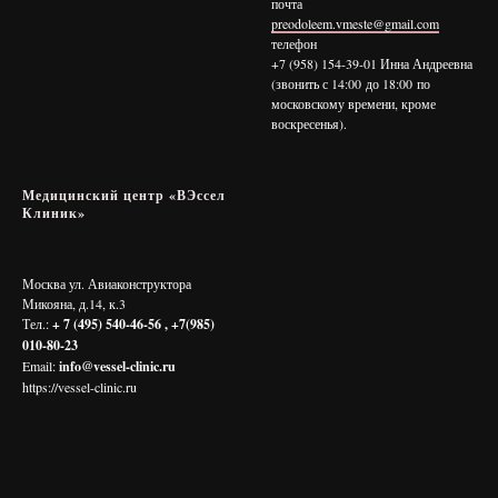
почта
preodoleem.vmeste@gmail.com
телефон
+7 (958) 154-39-01 Инна Андреевна
(звонить с 14:00 до 18:00 по
московскому времени, кроме
воскресенья).
Медицинский центр «ВЭссел
Клиник»
Москва ул. Авиаконструктора
Микояна, д.14, к.3
Тел.:
+ 7 (495) 540-46-56 , +7(985)
010-80-23
Email:
info@vessel-clinic.ru
https://vessel-clinic.ru