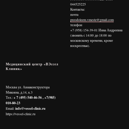
044525225
Контакты:
почта
preodoleem.vmeste@gmail.com
телефон
+7 (958) 154-39-01 Инна Андреевна
(звонить с 14:00 до 18:00 по
московскому времени, кроме
воскресенья).
Медицинский центр «ВЭссел
Клиник»
Москва ул. Авиаконструктора
Микояна, д.14, к.3
Тел.:
+ 7 (495) 540-46-56 , +7(985)
010-80-23
Email:
info@vessel-clinic.ru
https://vessel-clinic.ru