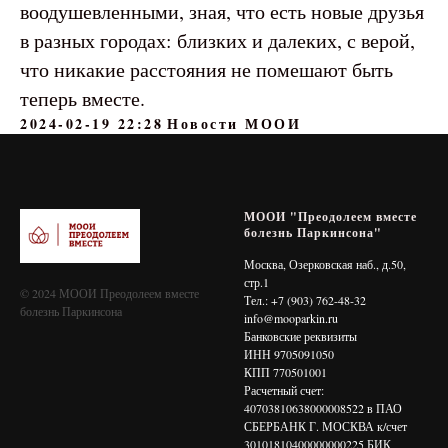
воодушевленными, зная, что есть новые друзья
в разных городах: близких и далеких, с верой,
что никакие расстояния не помешают быть
теперь вместе.
2024-02-19 22:28
Новости МООИ
МООИ "Преодолеем вместе
болезнь Паркинсона"
Москва, Озерковская наб., д.50,
стр.1
© 2024 МООИ Преодолеем вместе
Тел.: +7 (903) 762-48-32
болезнь Паркинсона
info@mooparkin.ru
Банковские реквизиты
ИНН 9705091050
КПП 770501001
Расчетный счет:
40703810638000008522 в ПАО
СБЕРБАНК Г. МОСКВА к/счет
30101810400000000225 БИК